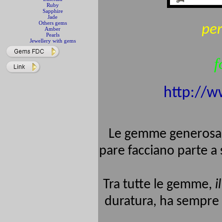
Ruby
Sapphire
Jade
Others gems
per
Amber
Pearls
Jewellery with gems
f
http://w
Le gemme generosam
pare facciano parte a 
Tra tutte le gemme,
i
duratura, ha sempre